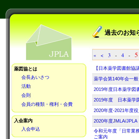
過去のお知
5
«
<
3
-
4
-
【日本薬学図書館協議
薬図協とは
会長あいさつ
薬学会第140年会一
活動
2019年度日本薬学
会則
2019年度 日本薬
会員の種類・権利・会費
2020年度-2021
入会案内
2020年度JMLA/
入会申込
令和元年度「日常業
ご案内