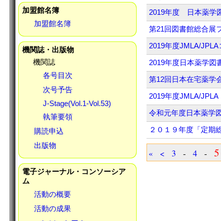
加盟館名簿
2019年度 日本薬
加盟館名簿
第21回図書館総合展
2019年度JMLA/
機関誌・出版物
機関誌
2019年度日本薬学
各号目次
第12回日本在宅薬学
次号予告
2019年度JMLA/
J-Stage(Vol.1-Vol.53)
令和元年度日本薬学
執筆要領
２０１９年度「定期
購読申込
出版物
5
«
<
3
-
4
-
電子ジャーナル・コンソーシア
ム
活動の概要
活動の成果